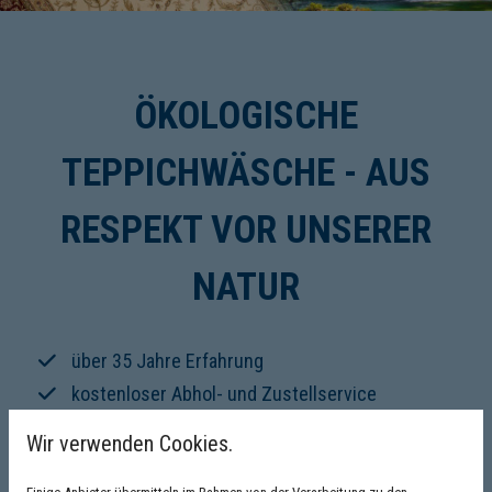
ÖKOLOGISCHE
TEPPICHWÄSCHE - AUS
RESPEKT VOR UNSERER
NATUR
über 35 Jahre Erfahrung
kostenloser Abhol- und Zustellservice
Wir verwenden Cookies.
service@badische-teppichwaescherei.de