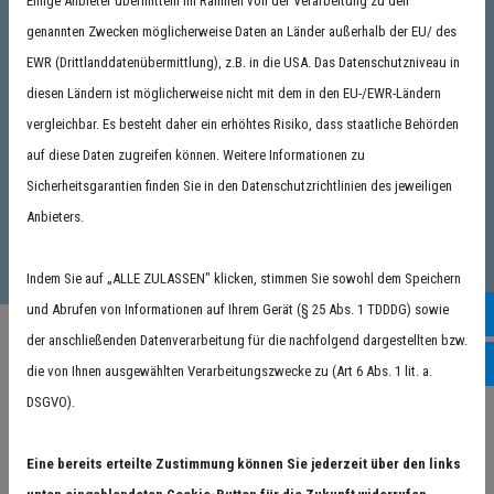
Einige Anbieter übermitteln im Rahmen von der Verarbeitung zu den
genannten Zwecken möglicherweise Daten an Länder außerhalb der EU/ des
0721 / 93 79 32 11
EWR (Drittlanddatenübermittlung), z.B. in die USA. Das Datenschutzniveau in
diesen Ländern ist möglicherweise nicht mit dem in den EU-/EWR-Ländern
vergleichbar. Es besteht daher ein erhöhtes Risiko, dass staatliche Behörden
0 72 55 / 76 84 136
auf diese Daten zugreifen können. Weitere Informationen zu
Sicherheitsgarantien finden Sie in den Datenschutzrichtlinien des jeweiligen
01 51 / 18 99 32 83
Anbieters.
Indem Sie auf „ALLE ZULASSEN" klicken, stimmen Sie sowohl dem Speichern
und Abrufen von Informationen auf Ihrem Gerät (§ 25 Abs. 1 TDDDG) sowie
Goo
der anschließenden Datenverarbeitung für die nachfolgend dargestellten bzw.
Inst
die von Ihnen ausgewählten Verarbeitungszwecke zu (Art 6 Abs. 1 lit. a.
DSGVO).
Eine bereits erteilte Zustimmung können Sie jederzeit über den links