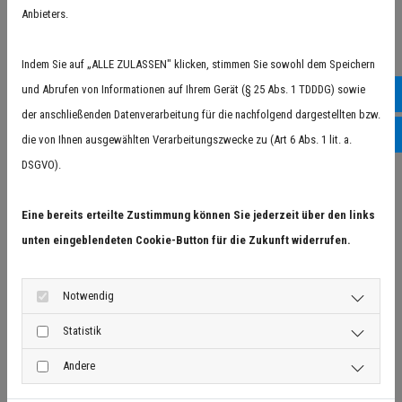
NACH UNSERER
Anbieters.
TEPPICHWÄSCHE
Indem Sie auf „ALLE ZULASSEN" klicken, stimmen Sie sowohl dem Speichern
ERSTRAHLT „IHR BESTES
und Abrufen von Informationen auf Ihrem Gerät (§ 25 Abs. 1 TDDDG) sowie
Goo
der anschließenden Datenverarbeitung für die nachfolgend dargestellten bzw.
STÜCK“ WIEDER IN NEUEM
Inst
die von Ihnen ausgewählten Verarbeitungszwecke zu (Art 6 Abs. 1 lit. a.
GLANZ.
DSGVO).
Eine bereits erteilte Zustimmung können Sie jederzeit über den links
unten eingeblendeten Cookie-Button für die Zukunft widerrufen.
Notwendig
Teppichwäsche nach altpersischer
Statistik
Tradition
Andere
Die
Teppichwäsche nach altpersischer